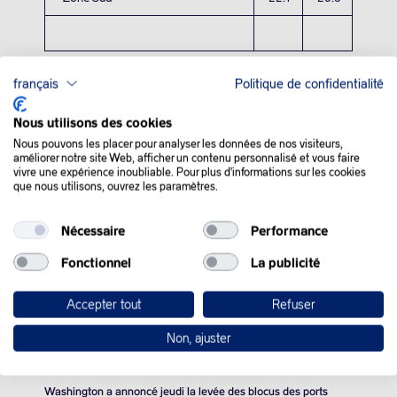
français
Politique de confidentialité
Nous utilisons des cookies
QUE SE PASSE-T-IL
Nous pouvons les placer pour analyser les données de nos visiteurs,
améliorer notre site Web, afficher un contenu personnalisé et vous faire
DANS LE MONDE :
vivre une expérience inoubliable. Pour plus d'informations sur les cookies
que nous utilisons, ouvrez les paramètres.
Les cours du pétrole ont terminé en ordre dispersé jeudi, les
Nécessaire
Performance
opérateurs tentant de mesurer l’impact du protocole d’accord
fraîchement signé par Washington et Téhéran sur les flux
Fonctionnel
La publicité
pétroliers dans le Golfe.
Le marché se montre nerveux alors que « les opérateurs
Accepter tout
Refuser
tentent d’évaluer la quantité de pétrole qui peut être
Non, ajuster
immédiatement disponible sur le marché » au lendemain de la
signature d’un protocole d’accord par les Etats-Unis et l’Iran.
Washington a annoncé jeudi la levée des blocus des ports