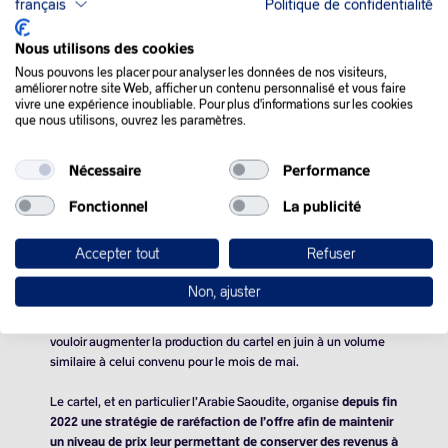
français
Politique de confidentialité
Nous utilisons des cookies
QUE SE PASSE-T-IL
Nous pouvons les placer pour analyser les données de nos visiteurs,
améliorer notre site Web, afficher un contenu personnalisé et vous faire
DANS LE MONDE :
vivre une expérience inoubliable. Pour plus d'informations sur les cookies
que nous utilisons, ouvrez les paramètres.
Les cours du pétrole, qui évoluaient dans le vert en début de
Nécessaire
Performance
séance mercredi, ont finalement terminé en berne, plombés
notamment par des informations de presse selon lesquelles
Fonctionnel
La publicité
plusieurs membres de l’Opep+ ont suggéré d’augmenter
davantage que prévu leur production de pétrole en juin.
Accepter tout
Refuser
Selon l’agence Reuters, qui cite des sources proches du dossier
Non, ajuster
non identifiées, des membres de l’Organisation des pays
exportateurs de pétrole et ses alliés (OPEP+) ont indiqué
vouloir augmenter la production du cartel en juin à un volume
similaire à celui convenu pour le mois de mai.
Le cartel, et en particulier l’Arabie Saoudite, organise
depuis fin
2022 une stratégie de raréfaction de l’offre afin de maintenir
un niveau de prix leur permettant de conserver des revenus à