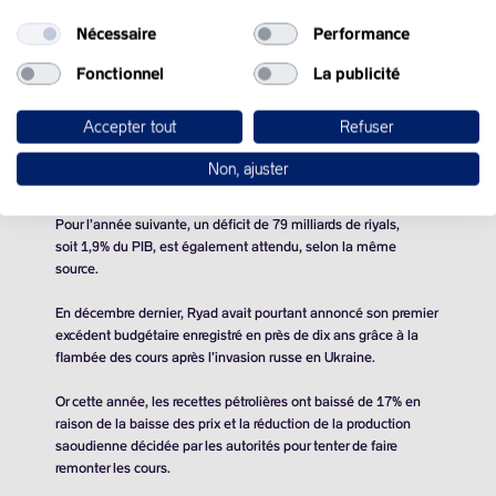
des recettes pétrolières, a annoncé le ministère des Finances.
Nécessaire
Performance
La monarchie du Golfe, premier exportateur mondial de pétrole
brut, avait initialement tablé sur un excédent de 16 milliards de
Fonctionnel
La publicité
riyals saoudiens (4,27 milliards de dollars) en 2023, mais les
nouvelles prévisions indiquent un déficit attendu de 82
Accepter tout
Refuser
milliards de riyals saoudiens (21,86 milliards de dollars),
équivalent à 2% du PIB, a déclaré le ministère tard samedi dans
Non, ajuster
un communiqué.
Pour l’année suivante, un déficit de 79 milliards de riyals,
soit 1,9% du PIB, est également attendu, selon la même
source.
En décembre dernier, Ryad avait pourtant annoncé son premier
excédent budgétaire enregistré en près de dix ans grâce à la
flambée des cours après l’invasion russe en Ukraine.
Or cette année, les recettes pétrolières ont baissé de 17% en
raison de la baisse des prix et la réduction de la production
saoudienne décidée par les autorités pour tenter de faire
remonter les cours.