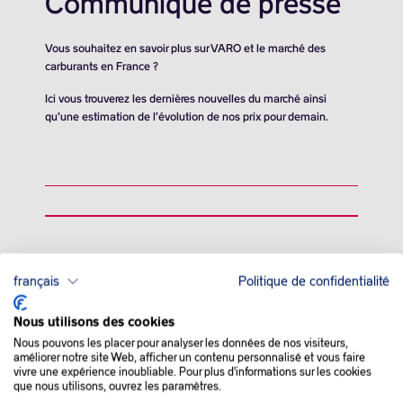
Communiqué de presse
Vous souhaitez en savoir plus sur VARO et le marché des
carburants en France ?
Ici vous trouverez les dernières nouvelles du marché ainsi
qu’une estimation de l’évolution de nos prix pour demain.
QUE SE PASSE-T-IL
français
Politique de confidentialité
DANS LE MONDE :
Nous utilisons des cookies
Nous pouvons les placer pour analyser les données de nos visiteurs,
L’Arabie saoudite a revu à la baisse ses prévisions budgétaires
améliorer notre site Web, afficher un contenu personnalisé et vous faire
et s’attend désormais à enregistrer un déficit pour l’année en
vivre une expérience inoubliable. Pour plus d'informations sur les cookies
que nous utilisons, ouvrez les paramètres.
cours, en raison de l’augmentation des dépenses et la baisse