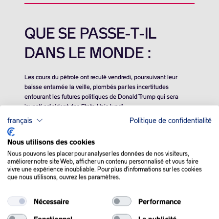
QUE SE PASSE-T-IL
DANS LE MONDE :
Les cours du pétrole ont reculé vendredi, poursuivant leur
baisse entamée la veille, plombés par les incertitudes
entourant les futures politiques de Donald Trump qui sera
investi président des Etats-Unis lundi.
français
Politique de confidentialité
A l’approche du week-end, il semblerait que nous assistions à
quelques prises de bénéfices après que les cours de l’or noir
Nous utilisons des cookies
ont été globalement orientés à la hausse du fait d’une
Nous pouvons les placer pour analyser les données de nos visiteurs,
semaine assez chargée en termes d’incertitude et de nouvelles
améliorer notre site Web, afficher un contenu personnalisé et vous faire
concernant les sanctions contre la Russie.
vivre une expérience inoubliable. Pour plus d'informations sur les cookies
que nous utilisons, ouvrez les paramètres.
La semaine dernière, le département du Trésor américain a
annoncé des mesures contre la Russie, sanctionnant plus de
Nécessaire
Performance
180 navires ainsi que les grandes compagnies pétrolières
russes Gazprom Neft et Surgutneftegas.
Fonctionnel
La publicité