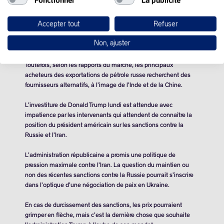
Après le choc et l’inquiétude, il est possible qu’un peu de
Accepter tout
Refuser
réalité s’installe, à savoir que le brut russe trouvera toujours son
chemin vers le marché, ce qui expliquerait la relative baisse
Non, ajuster
des cours de l’or noir.
Toutefois, selon les rapports du marché, les principaux
acheteurs des exportations de pétrole russe recherchent des
fournisseurs alternatifs, à l’image de l’Inde et de la Chine.
L’investiture de Donald Trump lundi est attendue avec
impatience par les intervenants qui attendent de connaître la
position du président américain sur les sanctions contre la
Russie et l’Iran.
L’administration républicaine a promis une politique de
pression maximale contre l’Iran. La question du maintien ou
non des récentes sanctions contre la Russie pourrait s’inscrire
dans l’optique d’une négociation de paix en Ukraine.
En cas de durcissement des sanctions, les prix pourraient
grimper en flèche, mais c’est la dernière chose que souhaite