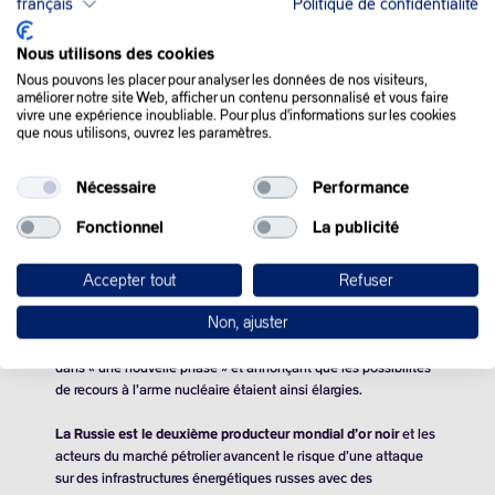
français
Politique de confidentialité
Nous utilisons des cookies
QUE SE PASSE-T-IL
Nous pouvons les placer pour analyser les données de nos visiteurs,
améliorer notre site Web, afficher un contenu personnalisé et vous faire
DANS LE MONDE :
vivre une expérience inoubliable. Pour plus d'informations sur les cookies
que nous utilisons, ouvrez les paramètres.
Les cours de pétrole se sont repliés mercredi, lestés par la
Nécessaire
Performance
hausse surprise des stocks aux Etats-Unis, l’attention des
investisseurs étant de nouveau portée sur les dynamiques
Fonctionnel
La publicité
d’offre et de demande après l’aggravation des tensions entre
l’Ukraine et la Russie.
Accepter tout
Refuser
La Russie a promis mardi une réponse « appropriée » à
Non, ajuster
l’attaque sur son territoire menée par l’Ukraine avec des
missiles américains ATACMS, estimant que le conflit basculait
dans « une nouvelle phase » et annonçant que les possibilités
de recours à l’arme nucléaire étaient ainsi élargies.
La Russie est le deuxième producteur mondial d’or noir
et les
acteurs du marché pétrolier avancent le risque d’une attaque
sur des infrastructures énergétiques russes avec des