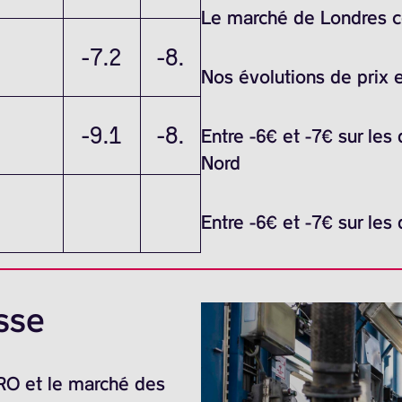
Le marché de Londres ce 
-7.2
-8.
Nos évolutions de prix 
-9.1
-8.
Entre -6€ et -7€ sur les
Nord
Entre -6€ et -7€ sur les
sse
ARO et le marché des