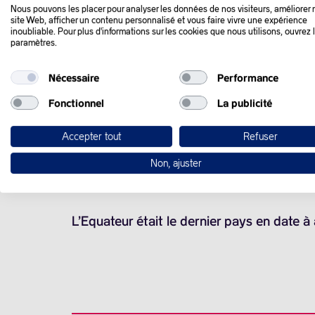
Nous pouvons les placer pour analyser les données de nos visiteurs, améliorer 
site Web, afficher un contenu personnalisé et vous faire vivre une expérience
inoubliable. Pour plus d'informations sur les cookies que nous utilisons, ouvrez 
Les prix du pétrole ont reculé jeudi après
paramètres.
les cours étant déjà plombés par les crai
Nécessaire
Performance
L’Angola a annoncé jeudi se retirer de l’O
Fonctionnel
La publicité
se concentrer davantage sur ses propres o
Accepter tout
Refuser
Ce départ renforce l’idée que l’OPEP et se
Non, ajuster
concurrence américaine et fébrilité face à 
L’Equateur était le dernier pays en date à a