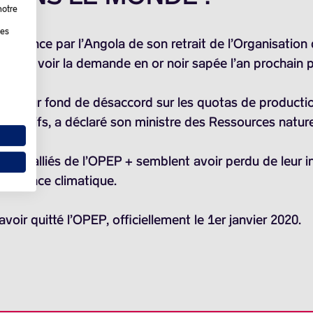
notre
les
 l’annonce par l’Angola de son retrait de l’Organisatio
ntes de voir la demande en or noir sapée l’an prochain
PEP, sur fond de désaccord sur les quotas de production
bjectifs, a déclaré son ministre des Ressources natur
s dix alliés de l’OPEP + semblent avoir perdu de leur in
l’urgence climatique.
voir quitté l’OPEP, officiellement le 1er janvier 2020.