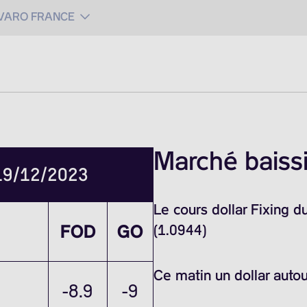
 VARO FRANCE
Marché baissi
 19/12/2023
Le cours dollar Fixing 
FOD
GO
(1.0944)
Ce matin un dollar auto
-8.9
-9