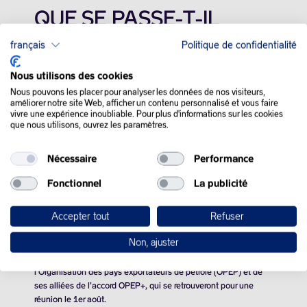
QUE SE PASSE-T-IL
DANS LE MONDE :
français
Politique de confidentialité
Nous utilisons des cookies
Les cours du pétrole ont chuté vendredi, victimes d’un
Nous pouvons les placer pour analyser les données de nos visiteurs,
mouvement d’aversion pour le risque et de doutes sur la
améliorer notre site Web, afficher un contenu personnalisé et vous faire
trajectoire économique de la Chine.
vivre une expérience inoubliable. Pour plus d'informations sur les cookies
que nous utilisons, ouvrez les paramètres.
La croissance a davantage ralenti qu’attendu en Chine au
deuxième trimestre, à 4,7% sur un an contre 5,3% sur les trois
Nécessaire
Performance
premiers mois de l’année.
Fonctionnel
La publicité
En outre, lors d’une importante réunion du comité central du
Parti communiste chinois (PCC), cette semaine, les dirigeants
Accepter tout
Refuser
du pays ont dit leur volonté de soutenir la consommation, mais
sans annoncer de décisions concrètes.
Non, ajuster
Le marché relativise l’impact des coupes de production de
l’Organisation des pays exportateurs de pétrole (OPEP) et de
ses alliées de l’accord OPEP+, qui se retrouveront pour une
réunion le 1er août.