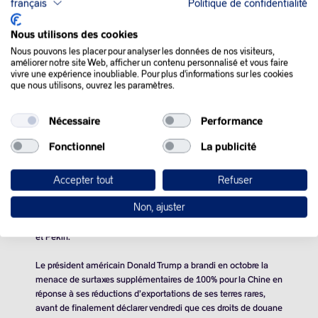
français
Politique de confidentialité
Nous utilisons des cookies
Nous pouvons les placer pour analyser les données de nos visiteurs,
améliorer notre site Web, afficher un contenu personnalisé et vous faire
vivre une expérience inoubliable. Pour plus d'informations sur les cookies
que nous utilisons, ouvrez les paramètres.
Nécessaire
Performance
QUE SE PASSE-T-IL
Fonctionnel
La publicité
DANS LE MONDE :
Accepter tout
Refuser
Les prix du pétrole ont terminé en légère hausse mardi, après
Non, ajuster
avoir beaucoup baissé ces derniers jours, profitant des espoirs
de désescalade des tensions commerciales entre Washington
et Pékin.
Le président américain Donald Trump a brandi en octobre la
menace de surtaxes supplémentaires de 100% pour la Chine en
réponse à ses réductions d’exportations de ses terres rares,
avant de finalement déclarer vendredi que ces droits de douane