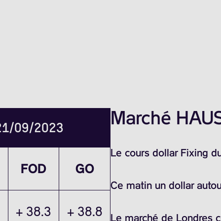
Marché HAUSS
 21/09/2023
Le cours dollar Fixing 
FOD
GO
Ce matin un dollar auto
+ 38.3
+ 38.8
Le marché de Londres ce 