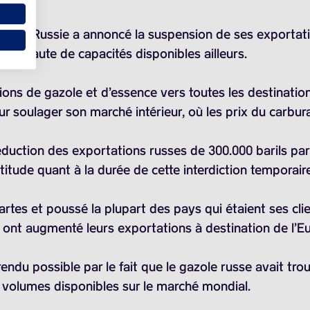
que la Russie a annoncé la suspension de ses exportati
pe, faute de capacités disponibles ailleurs.
ions de gazole et d’essence vers toutes les destinatio
ur soulager son marché intérieur, où les prix du carbur
réduction des exportations russes de
300.000 barils
par 
titude quant à la durée de cette interdiction temporair
cartes et poussé la plupart des pays qui étaient ses clie
s ont augmenté leurs exportations à destination de l’
endu possible par le fait que le gazole russe avait tr
es volumes disponibles sur le marché mondial.