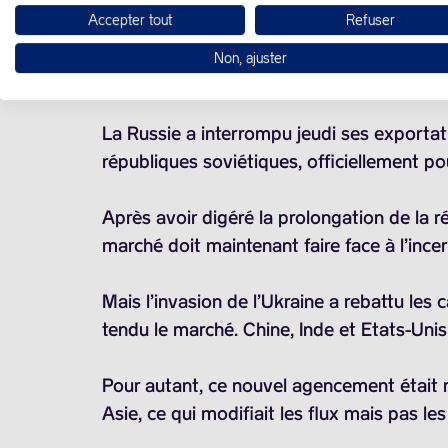
Accepter tout
Refuser
Les prix du gazole ont bondi jeudi après 
Non, ajuster
observées sur ce marché où l’offre préoccu
La Russie a interrompu jeudi ses exportat
républiques soviétiques, officiellement po
Après avoir digéré la prolongation de la 
marché doit maintenant faire face à l’incer
Mais l’invasion de l’Ukraine a rebattu les 
tendu le marché. Chine, Inde et Etats-Uni
Pour autant, ce nouvel agencement était r
Asie, ce qui modifiait les flux mais pas l