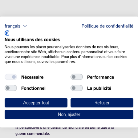
français
Politique de confidentialité
QUE SE PASSE-T-IL
Nous utilisons des cookies
Nous pouvons les placer pour analyser les données de nos visiteurs,
DANS LE MONDE :
améliorer notre site Web, afficher un contenu personnalisé et vous faire
vivre une expérience inoubliable. Pour plus d'informations sur les cookies
que nous utilisons, ouvrez les paramètres.
Les cours du pétrole ont pris de la vitesse mardi, à la faveur
d’un rebond technique et après une forte chute la veille, à
Nécessaire
Performance
l’instar du marché d’actions ou du dollar.
Fonctionnel
La publicité
La hausse du jour des cours de l’or noir relève ainsi, selon les
analystes, d’une correction plutôt que d’une véritable tendance
Accepter tout
Refuser
de fond, après avoir chuté fortement la veille en même temps
que les autres actifs.
Non, ajuster
Les prix du brut s’étaient ainsi retrouvés minés la veille face à
la perspective d’une demande mondiale en berne due à la
guerre commerciale.