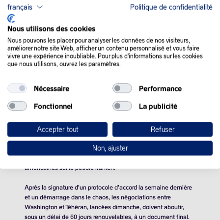
français
Politique de confidentialité
Nous utilisons des cookies
Nous pouvons les placer pour analyser les données de nos visiteurs,
améliorer notre site Web, afficher un contenu personnalisé et vous faire
vivre une expérience inoubliable. Pour plus d'informations sur les cookies
QUE SE PASSE-T-IL
que nous utilisons, ouvrez les paramètres.
DANS LE MONDE :
Nécessaire
Performance
Fonctionnel
La publicité
Le pétrole chute face aux progrès des négociations entre les
Etats-Unis et l’Iran
Accepter tout
Refuser
Les cours de l’or noir ont reculé lundi, sous l’effet de l’évolution
Non, ajuster
favorable des pourparlers entre Washington et Téhéran,
notamment l’annonce de la suspension des sanctions
américaines sur le pétrole iranien.
Après la signature d’un protocole d’accord la semaine dernière
et un démarrage dans le chaos, les négociations entre
Washington et Téhéran, lancées dimanche, doivent aboutir,
sous un délai de 60 jours renouvelables, à un document final.