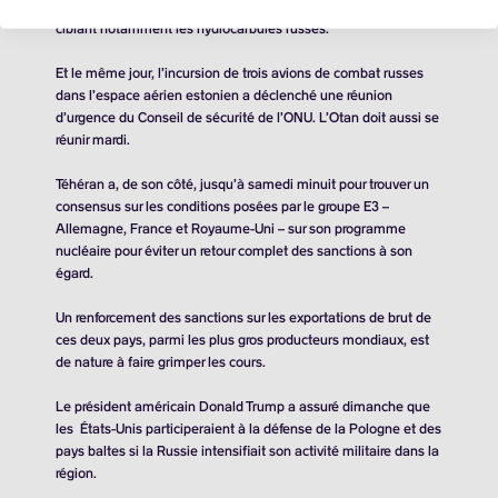
l’UE d’adopter un 19e «
paquet
» de sanctions contre Moscou,
ciblant notamment les hydrocarbures russes.
Et le même jour, l’incursion de trois avions de combat russes
dans l’espace aérien estonien a déclenché une réunion
d’urgence du Conseil de sécurité de l’ONU. L’Otan doit aussi se
réunir mardi.
Téhéran a, de son côté, jusqu’à samedi minuit pour trouver un
consensus sur les conditions posées par le groupe E3 –
Allemagne, France et Royaume-Uni – sur son programme
nucléaire pour éviter un retour complet des sanctions à son
égard.
Un renforcement des sanctions sur les exportations de brut de
ces deux pays, parmi les plus gros producteurs mondiaux, est
de nature à faire grimper les cours.
Le président américain Donald Trump a assuré dimanche que
les États-Unis participeraient à la défense de la Pologne et des
pays baltes si la Russie intensifiait son activité militaire dans la
région.