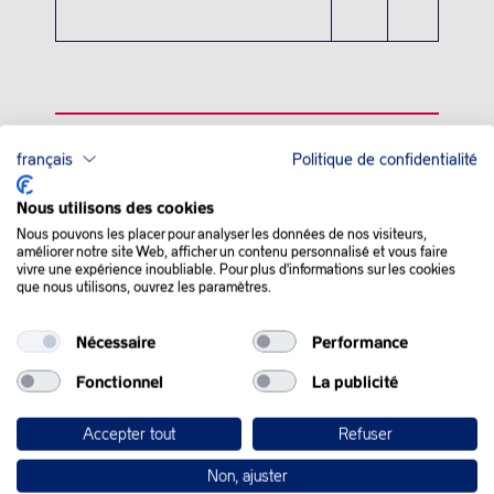
français
Politique de confidentialité
QUE SE PASSE-T-IL
Nous utilisons des cookies
DANS LE MONDE :
Nous pouvons les placer pour analyser les données de nos visiteurs,
améliorer notre site Web, afficher un contenu personnalisé et vous faire
vivre une expérience inoubliable. Pour plus d'informations sur les cookies
Les cours du pétrole ont évolué sans entrain lundi, les
que nous utilisons, ouvrez les paramètres.
opérateurs hésitant sur la direction à suivre face à un regain
des tensions à l’égard de la Russie, au sein d’un marché
Nécessaire
Performance
toujours retenu par la crainte d’une offre trop importante.
Fonctionnel
La publicité
L’Iran et la Russie sont tous deux confrontés à une pression
accrue en matière de sanctions sur leurs exportations de
Accepter tout
Refuser
pétrole cette semaine.
Non, ajuster
Vendredi, la Commission européenne a proposé aux pays de