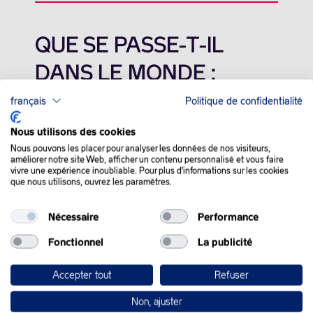
QUE SE PASSE-T-IL
DANS LE MONDE :
français
Politique de confidentialité
Les cours de l’or noir ont chuté vendredi, plombés par l’absence
de perturbation majeure d’approvisionnement suite aux
Nous utilisons des cookies
attaques ukrainiennes sur les infrastructures russes et alors
Nous pouvons les placer pour analyser les données de nos visiteurs,
que les investisseurs anticipent à une levée des sanctions
améliorer notre site Web, afficher un contenu personnalisé et vous faire
américaines contre Moscou.
vivre une expérience inoubliable. Pour plus d'informations sur les cookies
que nous utilisons, ouvrez les paramètres.
Les cours ont été orientés à la baisse car « il n’y a pas eu de
nouvelles attaques ukrainiennes » sur le secteur énergétique
Nécessaire
Performance
russe et l’oléoduc Caspian Pipeline Consortium (CPC) semble
fonctionner « sans interruption » malgré les inquiétudes des
Fonctionnel
La publicité
opérateurs.
Accepter tout
Refuser
Selon un communiqué de Transneft, l’opérateur du CPC, sept
drones explosifs ont visé lundi une infrastructure de cet
Non, ajuster
oléoduc acheminant du brut du Kazakhstan vers l’Europe via la