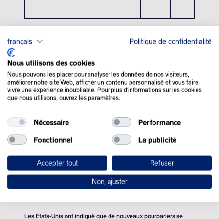
français
Politique de confidentialité
QUE SE PASSE-T-IL
Nous utilisons des cookies
Nous pouvons les placer pour analyser les données de nos visiteurs,
DANS LE MONDE :
améliorer notre site Web, afficher un contenu personnalisé et vous faire
vivre une expérience inoubliable. Pour plus d'informations sur les cookies
que nous utilisons, ouvrez les paramètres.
Les cours du pétrole ont terminé en légère baisse lundi, alors
qu’une nouvelle session de pourparlers entre Washington et
Nécessaire
Performance
Téhéran est prévue dans la semaine, les investisseurs restant
toutefois sur le qui-vive face aux risques d’embrasement.
Fonctionnel
La publicité
Une frappe contre l’Iran ou un accord hypothétique visant à
l’éviter continue de faire fluctuer les prix de l’or noir. L’Iran a
Accepter tout
Refuser
averti lundi que toute attaque américaine, y compris une
«
frappe limitée
« , le pousserait à riposter «
avec force
« , après
Non, ajuster
que le président américain a évoqué une telle option en cas
d’échec des discussions sur le programme nucléaire Iranien.
Les États-Unis ont indiqué que de nouveaux pourparlers se