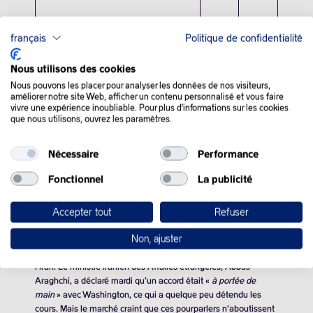
français
Politique de confidentialité
Nous utilisons des cookies
QUE SE PASSE-T-IL
Nous pouvons les placer pour analyser les données de nos visiteurs,
améliorer notre site Web, afficher un contenu personnalisé et vous faire
vivre une expérience inoubliable. Pour plus d'informations sur les cookies
DANS LE MONDE :
que nous utilisons, ouvrez les paramètres.
Nécessaire
Performance
Les cours du pétrole ont terminé en recul mardi, pour la
deuxième séance consécutive, avant une troisième session de
Fonctionnel
La publicité
pourparlers entre les Etats-Unis et l’Iran, alors qu’une
importante armada militaire américaine a été déployée dans le
Golfe.
Accepter tout
Refuser
Non, ajuster
Le plus grand facteur de risque pour le marché pétrolier est
actuellement sans aucun doute le conflit entre les États-Unis et
l’Iran. Le ministre Iranien des Affaires étrangères, Abbas
Araghchi, a déclaré mardi qu’un accord était «
à portée de
main
» avec Washington, ce qui a quelque peu détendu les
cours. Mais le marché craint que ces pourparlers n’aboutissent