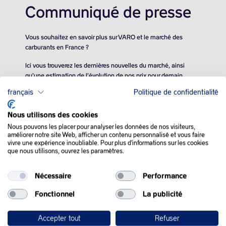
Communiqué de presse
Vous souhaitez en savoir plus sur VARO et le marché des
carburants en France ?
Ici vous trouverez les dernières nouvelles du marché, ainsi
qu’une estimation de l’évolution de nos prix pour demain.
français
Politique de confidentialité
Nous utilisons des cookies
Nous pouvons les placer pour analyser les données de nos visiteurs,
améliorer notre site Web, afficher un contenu personnalisé et vous faire
vivre une expérience inoubliable. Pour plus d'informations sur les cookies
que nous utilisons, ouvrez les paramètres.
QUE SE PASSE-T-IL
Nécessaire
Performance
DANS LE MONDE :
Fonctionnel
La publicité
Les cours du pétrole se sont de nouveau repliés mardi, un reflet
des préoccupations du marché quant à la trajectoire de
Accepter tout
Refuser