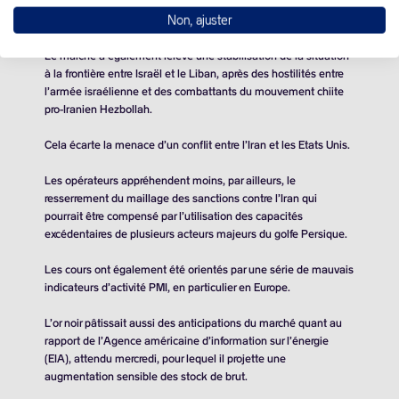
l’économie mondiale, tandis que la situation au Proche-Orient
Non, ajuster
semble contenue, pour l’heure.
Le marché a également relevé une stabilisation de la situation
à la frontière entre Israël et le Liban, après des hostilités entre
l’armée israélienne et des combattants du mouvement chiite
pro-Iranien Hezbollah.
Cela écarte la menace d’un conflit entre l’Iran et les Etats Unis.
Les opérateurs appréhendent moins, par ailleurs, le
resserrement du maillage des sanctions contre l’Iran qui
pourrait être compensé par l’utilisation des capacités
excédentaires de plusieurs acteurs majeurs du golfe Persique.
Les cours ont également été orientés par une série de mauvais
indicateurs d’activité PMI, en particulier en Europe.
L’or noir pâtissait aussi des anticipations du marché quant au
rapport de l’Agence américaine d’information sur l’énergie
(EIA), attendu mercredi, pour lequel il projette une
augmentation sensible des stock de brut.