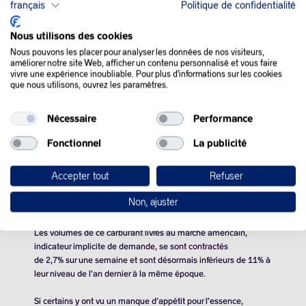
QUE SE PASSE-T-IL
français
Politique de confidentialité
DANS LE MONDE :
Nous utilisons des cookies
Nous pouvons les placer pour analyser les données de nos visiteurs,
améliorer notre site Web, afficher un contenu personnalisé et vous faire
Les cours du pétrole se sont redressés en fin de séance, jeudi,
vivre une expérience inoubliable. Pour plus d'informations sur les cookies
échappant à une baisse grâce à un accès de faiblesse du dollar
que nous utilisons, ouvrez les paramètres.
et au rebond sur un seuil technique.
Nécessaire
Performance
L’or noir a d’abord réagi au chiffre de croissance aux États-Unis
pour le premier trimestre, ressorti à 1,6% en rythme annualisé,
Fonctionnel
La publicité
très en deçà des 2,5% attendus par les économistes.
Accepter tout
Refuser
Ce mauvais chiffre de croissance confirme, d’une certaine
manière, la faiblesse qu’a affichée la demande d’essence (aux
Non, ajuster
États-Unis) ces dernières semaines.
Les volumes de ce carburant livrés au marché américain,
indicateur implicite de demande, se sont contractés
de 2,7% sur une semaine et sont désormais inférieurs de 11% à
leur niveau de l’an dernier à la même époque.
Si certains y ont vu un manque d’appétit pour l’essence,