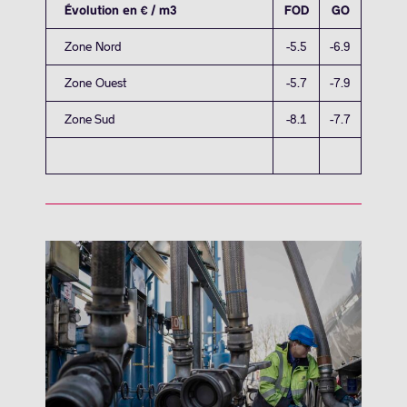
Évolution en € / m3
FOD
GO
Zone Nord
-5.5
-6.9
Zone Ouest
-5.7
-7.9
Zone Sud
-8.1
-7.7