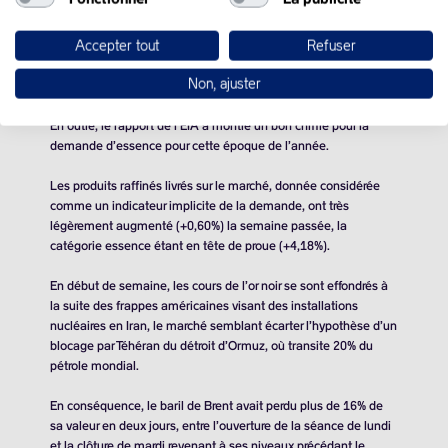
pour la cinquième semaine d’affilée.
Accepter tout
Refuser
Ces réserves ont diminué de
5,8 millions de barils
, alors que les
analystes prévoyaient une baisse d’environ
1,1 million de
Non, ajuster
barils
.
En outre, le rapport de l’EIA a montré un bon chiffre pour la
demande d’essence pour cette époque de l’année.
Les produits raffinés livrés sur le marché, donnée considérée
comme un indicateur implicite de la demande, ont très
légèrement augmenté (+0,60%) la semaine passée, la
catégorie essence étant en tête de proue (+4,18%).
En début de semaine, les cours de l’or noir se sont effondrés à
la suite des frappes américaines visant des installations
nucléaires en Iran, le marché semblant écarter l’hypothèse d’un
blocage par Téhéran du détroit d’Ormuz, où transite 20% du
pétrole mondial.
En conséquence, le baril de Brent avait perdu plus de 16% de
sa valeur en deux jours, entre l’ouverture de la séance de lundi
et la clôture de mardi revenant à ses niveaux précédant le