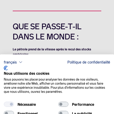
QUE SE PASSE-T-IL
DANS LE MONDE :
Le pétrole prend de la vitesse après le recul des stocks
américains
français
Politique de confidentialité
Les cours du pétrole ont rebondi mercredi, aidés par la baisse
plus importante qu’attendu des stocks de brut américains et
Nous utilisons des cookies
par une demande d’essence satisfaisante aux Etats-Unis.
Nous pouvons les placer pour analyser les données de nos visiteurs,
améliorer notre site Web, afficher un contenu personnalisé et vous faire
Il est évident que le rapport de l’Agence américaine sur
vivre une expérience inoubliable. Pour plus d'informations sur les cookies
l’énergie (EIA) sur les stocks a été bien reçu par le marché ce
que nous utilisons, ouvrez les paramètres.
qui a provoqué une hausse des cours.
Nécessaire
Performance
Les stocks commerciaux de pétrole aux Etats-Unis ont
enregistré la semaine dernière un recul plus marqué qu’attendu
Fonctionnel
La publicité