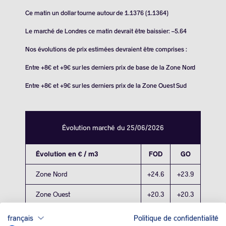
Ce matin un dollar tourne autour de 1.1376 (1.1364)
Le marché de Londres ce matin devrait être baissier: –5.64
Nos évolutions de prix estimées devraient être comprises :
Entre +8€ et +9€ sur les derniers prix de base de la Zone Nord
Entre +8€ et +9€ sur les derniers prix de la Zone Ouest Sud
Évolution marché du 25/06/2026
Évolution en € / m3
FOD
GO
Zone Nord
+24.6
+23.9
Zone Ouest
+20.3
+20.3
Zone Sud
+20
+24.1
français
Politique de confidentialité