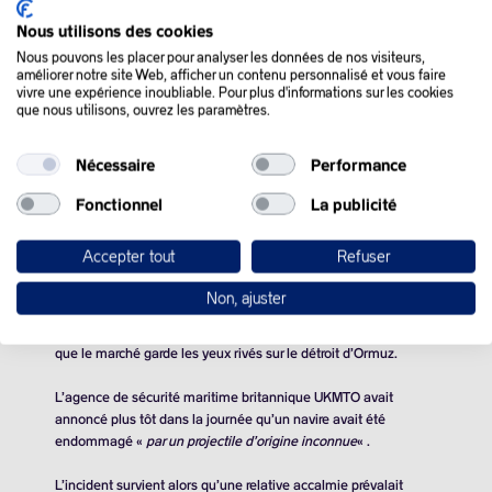
Nous utilisons des cookies
Nous pouvons les placer pour analyser les données de nos visiteurs,
améliorer notre site Web, afficher un contenu personnalisé et vous faire
vivre une expérience inoubliable. Pour plus d'informations sur les cookies
que nous utilisons, ouvrez les paramètres.
QUE SE PASSE-T-IL
Nécessaire
Performance
DANS LE MONDE :
Fonctionnel
La publicité
Le pétrole termine finalement en hausse, l’attention encore
Accepter tout
Refuser
tournée vers Ormuz
Non, ajuster
Les cours du pétrole ont finalement rebondi jeudi après être
tombés à des niveaux d’avant la guerre au Moyen-Orient alors
que le marché garde les yeux rivés sur le détroit d’Ormuz.
L’agence de sécurité maritime britannique UKMTO avait
annoncé plus tôt dans la journée qu’un navire avait été
endommagé «
par un projectile d’origine inconnue
« .
L’incident survient alors qu’une relative accalmie prévalait