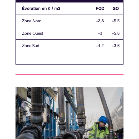
Évolution en € / m3
FOD
GO
Zone Nord
+3.8
+5.5
Zone Ouest
+3
+5.6
Zone Sud
+1.2
+3.6