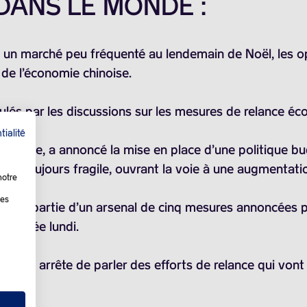
 DANS LE MONDE :
s un marché peu fréquenté au lendemain de Noël, les o
 de l’économie chinoise.
timulés par les discussions sur les mesures de relance 
tialité
pétrole, a annoncé la mise en place d’une politique bu
 toujours fragile, ouvrant la voie à une augmentation
notre
les
 fait partie d’un arsenal de cinq mesures annoncées p
débutée lundi.
Chine arrête de parler des efforts de relance qui vont
pe.