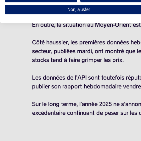
A ce stade, le marché est vraiment sceptiq
Non, ajuster
En outre, la situation au Moyen-Orient es
Côté haussier, les premières données hebd
secteur, publiées mardi, ont montré que l
stocks tend à faire grimper les prix.
Les données de l’API sont toutefois réputé
publier son rapport hebdomadaire vendre
Sur le long terme, l’année 2025 ne s’anno
excédentaire continuant de peser sur les 