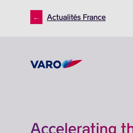
←
Actualités France
Accelerating t