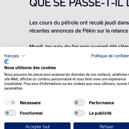
QUE SE PASSE-T-IL
Les cours du pétrole ont reculé jeudi dan
récentes annonces de Pékin sur la relance
Mardi, les prix de l’or noir avaient été s
français
Politique de confiden
La Chine, premier importateur mondial de 
Nous utilisons des cookies
notamment pour soutenir une consommation
Nous pouvons les placer pour analyser les données de nos visiteurs, améliorer 
site Web, afficher un contenu personnalisé et vous faire vivre une expérience
inoubliable. Pour plus d'informations sur les cookies que nous utilisons, ouvrez 
Cette accélération des dépenses publiques
paramètres.
d’une conférence nationale de deux jours 
Nécessaire
Performance
Mais le marché souhaite désormais que la 
Fonctionnel
La publicité
concrètement que l’économie se dévelop
Accepter tout
Refuser