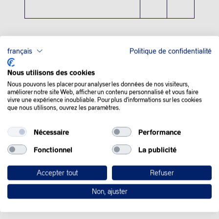
français
Politique de confidentialité
Nous utilisons des cookies
QUE SE PASSE-T-IL
Nous pouvons les placer pour analyser les données de nos visiteurs,
améliorer notre site Web, afficher un contenu personnalisé et vous faire
DANS LE MONDE :
vivre une expérience inoubliable. Pour plus d'informations sur les cookies
que nous utilisons, ouvrez les paramètres.
Les prix du pétrole ont hésité mercredi, avant de terminer en
Nécessaire
Performance
hausse, les opérateurs surveillant les négociations pour mettre
fin à la guerre en Ukraine, tout en digérant le dernier rapport sur
Fonctionnel
La publicité
les réserves de brut aux Etats-Unis.
Accepter tout
Refuser
Le Kremlin a confirmé mercredi la visite à Moscou la semaine
prochaine de l’émissaire spécial américain Steve Witkoff afin
Non, ajuster
d’y discuter avec Vladimir Poutine du plan pour trouver une
issue à la guerre en Ukraine.