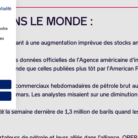
tialité
 DANS LE MONDE :
notre
les
 réagissant à une augmentation imprévue des stocks am
 car les données officielles de l’Agence américaine d’in
demande que celles publiées plus tôt par l’American Pe
es stocks commerciaux hebdomadaires de pétrole brut 
e 22 mars. Les analystes misaient sur une diminution d
é la semaine dernière de
1,3 million de barils
quand le
tateurs de pétrole et leurs alliés dans l’alliance OPEP