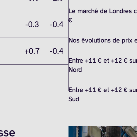
Le marché de Londres ce
€
-0.3
-0.4
Nos évolutions de prix 
+0.7
-0.4
Entre +11 € et +12 € sur
Nord
Entre +11 € et +12 € sur
Sud
sse