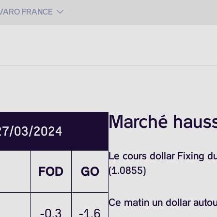
 VARO FRANCE
Marché haussi
 27/03/2024
Le cours dollar Fixing 
FOD
GO
(1.0855)
Ce matin un dollar auto
-0.3
-1.6