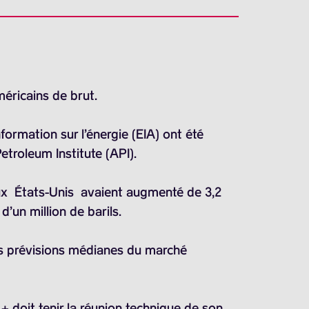
éricains de brut.
formation sur l’énergie (EIA) ont été
troleum Institute (API).
aux États-Unis avaient augmenté de
3,2
’un million de barils.
s prévisions médianes du marché
 + doit tenir la réunion technique de son