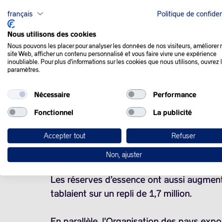
français
Politique de confiden
QUE SE PASSE-T-IL
Nous utilisons des cookies
Nous pouvons les placer pour analyser les données de nos visiteurs, améliorer 
site Web, afficher un contenu personnalisé et vous faire vivre une expérience
inoubliable. Pour plus d'informations sur les cookies que nous utilisons, ouvrez 
Les cours du pétrole ont fléchi mercredi,
paramètres.
Nécessaire
Performance
La baisse des cours a toutefois été limitée
finalement moins catastrophiques pour la 
Fonctionnel
La publicité
Accepter tout
Refuser
L’EIA a en effet indiqué mercredi que l
millions de barils
pour la semaine achevée l
Non, ajuster
Les réserves d’essence ont aussi augment
tablaient sur un repli de 1,7 million.
En parallèle, l’Organisation des pays expor