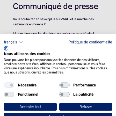
Communiqué de presse
Vous souhaitez en savoir plus sur VARO et le marché des
carburants en France ?
Ici vous trouverez les dernières nouvelles du marché ainsi
qu’une estimation de l’évolution de nos prix pour demain.
français
Politique de confidentialité
Nous utilisons des cookies
Nous pouvons les placer pour analyser les données de nos visiteurs,
améliorer notre site Web, afficher un contenu personnalisé et vous faire
vivre une expérience inoubliable. Pour plus d'informations sur les cookies
que nous utilisons, ouvrez les paramètres.
QUE SE PASSE-T-IL
Nécessaire
Performance
DANS LE MONDE :
Fonctionnel
La publicité
Les cours du pétrole ont fini en baisse lundi, forcés à courber
Accepter tout
Refuser
l’échine par une nouvelle remontée des taux obligataires, qui