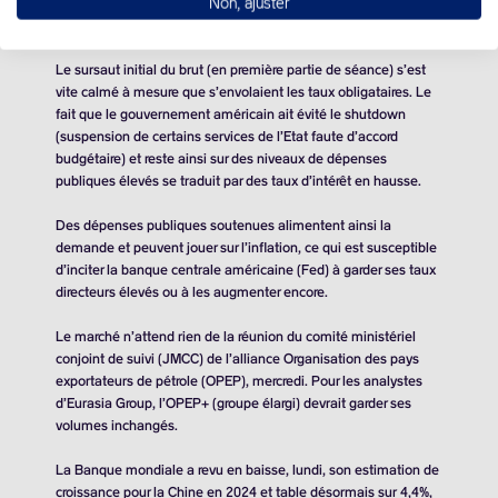
Non, ajuster
fait craindre un étranglement de l’économie, et ainsi de la
demande d’or noir.
Le sursaut initial du brut (en première partie de séance) s’est
vite calmé à mesure que s’envolaient les taux obligataires. Le
fait que le gouvernement américain ait évité le shutdown
(suspension de certains services de l’Etat faute d’accord
budgétaire) et reste ainsi sur des niveaux de dépenses
publiques élevés se traduit par des taux d’intérêt en hausse.
Des dépenses publiques soutenues alimentent ainsi la
demande et peuvent jouer sur l’inflation, ce qui est susceptible
d’inciter la banque centrale américaine (Fed) à garder ses taux
directeurs élevés ou à les augmenter encore.
Le marché n’attend rien de la réunion du comité ministériel
conjoint de suivi (JMCC) de l’alliance Organisation des pays
exportateurs de pétrole (OPEP), mercredi. Pour les analystes
d’Eurasia Group, l’OPEP+ (groupe élargi) devrait garder ses
volumes inchangés.
La Banque mondiale a revu en baisse, lundi, son estimation de
croissance pour la Chine en 2024 et table désormais sur 4,4%,