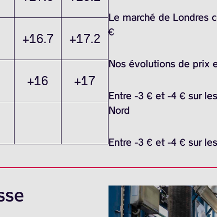
Le marché de Londres ce
€
+16.7
+17.2
Nos évolutions de prix 
+16
+17
Entre -3 € et -4 € sur l
Nord
Entre -3 € et -4 € sur l
sse