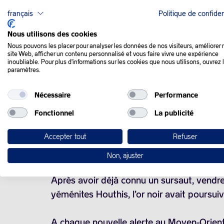
QUE SE PASSE-T-IL
français
Politique de confiden
Nous utilisons des cookies
Nous pouvons les placer pour analyser les données de nos visiteurs, améliorer 
Les cours du pétrole se sont repliés, lund
site Web, afficher un contenu personnalisé et vous faire vivre une expérience
inoubliable. Pour plus d'informations sur les cookies que nous utilisons, ouvrez 
liquidation du plus grand promoteur immo
paramètres.
Nécessaire
Performance
La séance avait pourtant commencé sur le
dimanche contre des bases accueillant des
Fonctionnel
La publicité
Accepter tout
Refuser
Les frappes, qui ont ont été revendiquées
ont tué trois militaires américains.
Non, ajuster
Après avoir déjà connu un sursaut, vendredi
yéménites Houthis, l’or noir avait poursuiv
A chaque nouvelle alerte au Moyen-Orient, l