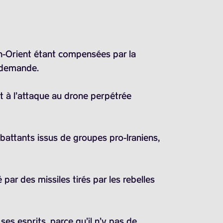
yen-Orient étant compensées par la
a demande.
 à l’attaque au drone perpétrée
battants issus de groupes pro-Iraniens,
par des missiles tirés par les rebelles
ses esprits, parce qu’il n’y pas de