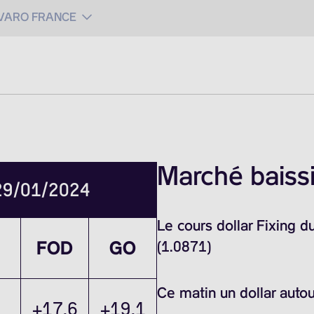
 VARO FRANCE
Marché baissi
 29/01/2024
Le cours dollar Fixing 
FOD
GO
(1.0871)
Ce matin un dollar auto
+17.6
+19.1