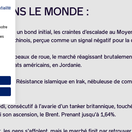
 DANS LE MONDE :
tialité
notre
i, après un bond initial, les craintes d’escalade au Mo
les
bilier chinois, perçue comme un signal négatif pour l
s chapeaux de roue, le marché réagissant brutalement
 soldats américains, en Jordanie.
 par la Résistance islamique en Irak, nébuleuse de com
, consécutif à l’avarie d’un tanker britannique, touché 
i son ascension, le Brent. Prenant jusqu’à 1,64%.
es gens s’affolent, mais le marché finit par retrouver 