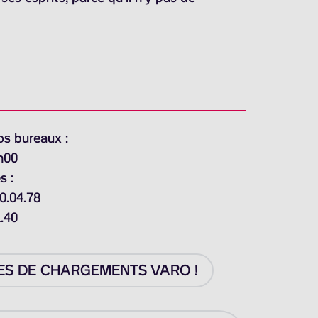
os bureaux :
h00
s :
0.04.78
1.40
ES DE CHARGEMENTS VARO !