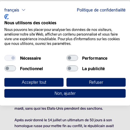
français
Politique de confidentialité
Nous utilisons des cookies
QUE SE PASSE-T-IL
Nous pouvons les placer pour analyser les données de nos visiteurs,
améliorer notre site Web, afficher un contenu personnalisé et vous faire
DANS LE MONDE :
vivre une expérience inoubliable. Pour plus d'informations sur les cookies
que nous utilisons, ouvrez les paramètres.
Les cours du pétrole ont réalisé une deuxième séance
Nécessaire
Performance
consécutive de nette hausse mardi, portés par les menaces
répétées de sanctions américaines contre la Russie en
Fonctionnel
La publicité
l’absence de paix en Ukraine.
Accepter tout
Refuser
De retour d’Ecosse, le président américain Donald Trump a
précisé à des journalistes, à bord de son avion présidentiel Air
Non, ajuster
Force One, que le délai accordé lundi à Moscou pour mettre un
terme au conflit était de « dix jours à partir d’aujourd’hui »
mardi, sans quoi les Etats-Unis prendront des sanctions.
Après avoir donné le 14 juillet un ultimatum de 50 jours à son
homologue russe pour mettre fin au conflit, le républicain avait