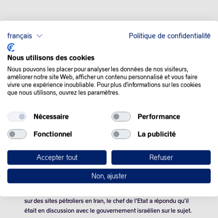
français
Politique de confidentialité
QUE SE PASSE-T-IL
Nous utilisons des cookies
Nous pouvons les placer pour analyser les données de nos visiteurs,
DANS LE MONDE :
améliorer notre site Web, afficher un contenu personnalisé et vous faire
vivre une expérience inoubliable. Pour plus d'informations sur les cookies
que nous utilisons, ouvrez les paramètres.
Les cours du pétrole se sont envolés jeudi au diapason des
inquiétudes du marché quant à de possibles frappes
Nécessaire
Performance
israéliennes sur des infrastructures Iraniennes, qui marquerait
un tournant.
Fonctionnel
La publicité
Déjà orientés à la hausse, les cours ont accéléré après une
Accepter tout
Refuser
déclaration, à la volée, du président américain Joe Biden, lors
d’un bref échange avec la presse.
Non, ajuster
Interrogé sur sa position quant à une possible attaque d’Israël
sur des sites pétroliers en Iran, le chef de l’Etat a répondu qu’il
était en discussion avec le gouvernement israélien sur le sujet.