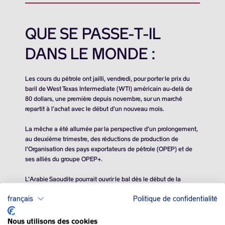
QUE SE PASSE-T-IL
DANS LE MONDE :
Les cours du pétrole ont jailli, vendredi, pour porter le prix du
baril de West Texas Intermediate (WTI) américain au-delà de
80 dollars, une première depuis novembre, sur un marché
repartit à l’achat avec le début d’un nouveau mois.
La mêche a été allumée par la perspective d’un prolongement,
au deuxième trimestre, des réductions de production de
l’Organisation des pays exportateurs de pétrole (OPEP) et de
ses alliés du groupe OPEP+.
L’Arabie Saoudite pourrait ouvrir le bal dès le début de la
semaine prochaine, chacun des sept autres membres
français
Politique de confidentialité
concernés communiquant ensuite individuellement.
Les analystes estiment que le cartel produit actuellement
6,8
Nous utilisons des cookies