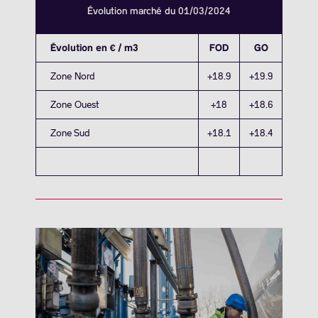
Évolution marché du 01/03/2024
Évolution en € / m3
FOD
GO
Zone Nord
+18.9
+19.9
Zone Ouest
+18
+18.6
Zone Sud
+18.1
+18.4