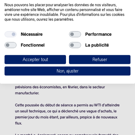
millions de barils
par jour de moins qu’en septembre 2022, qui
Nous pouvons les placer pour analyser les données de nos visiteurs,
avait constitué un pic post-pandémie.
améliorer notre site Web, afficher un contenu personnalisé et vous faire
vivre une expérience inoubliable. Pour plus d'informations sur les cookies
que nous utilisons, ouvrez les paramètres.
Sur ce total, quelque
2,2 millions de barils
sont concernés par
des engagements pris jusqu’à fin mars, dont un million pour les
Saoudiens.
Nécessaire
Performance
Fonctionnel
La publicité
La reconduction de ces coupes assurerait que le brut reste
soutenu autour de
80 dollars
le baril, tant que le marché
intégrera une prime géopolitique liée à la situation au Moyen-
Accepter tout
Refuser
Orient.
Non, ajuster
Vendredi, le marché a aussi profité d’un bon indicateur chinois
(Caixin), qui a montré que l’activité avait été supérieure aux
prévisions des économistes, en février, dans le secteur
manufacturier.
Cette poussée du début de séance a permis au WTI d’atteindre
un seuil technique, ce qui a déclenché une vague d’achats, le
premier jour du mois étant, par ailleurs, propice à de nouveaux
flux.