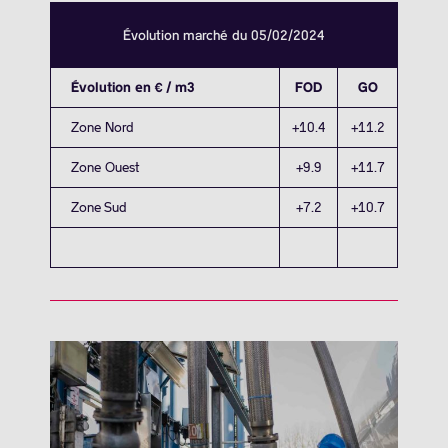
Évolution marché du 05/02/2024
Évolution en € / m3
FOD
GO
Zone Nord
+10.4
+11.2
Zone Ouest
+9.9
+11.7
Zone Sud
+7.2
+10.7