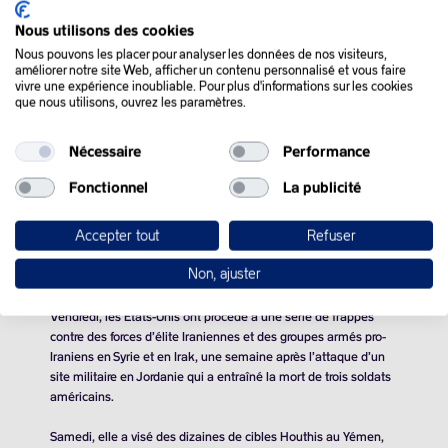
Nous utilisons des cookies
Nous pouvons les placer pour analyser les données de nos visiteurs,
améliorer notre site Web, afficher un contenu personnalisé et vous faire
QUE SE PASSE-T-IL
vivre une expérience inoubliable. Pour plus d'informations sur les cookies
que nous utilisons, ouvrez les paramètres.
DANS LE MONDE :
Nécessaire
Performance
Les cours du pétrole se sont repris en fin de séance lundi, sur
Fonctionnel
La publicité
fond de dégradation de la situation au Moyen-Orient et de
perturbations de l’appareil productif russe.
Accepter tout
Refuser
Le marché est inquiet de voir les tensions se propager au
Non, ajuster
Moyen-Orient, avec un risque de blocage d’une partie de l’offre.
Vendredi, les États-Unis ont procédé à une série de frappes
contre des forces d’élite Iraniennes et des groupes armés pro-
Iraniens en Syrie et en Irak, une semaine après l’attaque d’un
site militaire en Jordanie qui a entraîné la mort de trois soldats
américains.
Samedi, elle a visé des dizaines de cibles Houthis au Yémen,