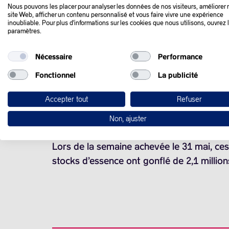
Nous pouvons les placer pour analyser les données de nos visiteurs, améliorer 
site Web, afficher un contenu personnalisé et vous faire vivre une expérience
inoubliable. Pour plus d'informations sur les cookies que nous utilisons, ouvrez 
Les prix du pétrole ont grimpé mercredi 
paramètres.
renouvellent les espoirs de baisses des t
Nécessaire
Performance
Aux USA, les créations d’emplois dans le s
Fonctionnel
La publicité
Accepter tout
Refuser
L’état des stocks pétroliers commerciaux 
ont peu influencé les cours de l’or noir.
Non, ajuster
Lors de la semaine achevée le 31 mai, ce
stocks d’essence ont gonflé de
2,1 million