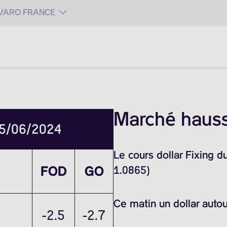
 VARO FRANCE
Marché hauss
 5/06/2024
Le cours dollar Fixing 
FOD
GO
1.0865)
Ce matin un dollar auto
-2.5
-2.7