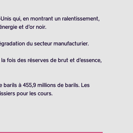
nis qui, en montrant un ralentissement,
ergie et d’or noir.
dégradation du secteur manufacturier.
a fois des réserves de brut et d’essence,
e barils
à
455,9 millions de barils
. Les
issiers pour les cours.