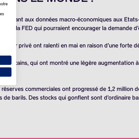
notre
les
réagissant aux données macro-économiques aux Etats-U
aux de la FED qui pourraient encourager la demande d’én
ecteur privé ont ralenti en mai en raison d’une forte 
américains, qui ont montré une légère augmentation à l
s réserves commerciales ont progressé de
1,2 million d
s de barils
. Des stocks qui gonflent sont d’ordinaire ba