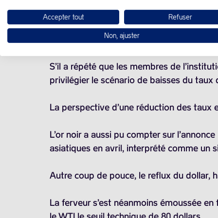
Accepter tout
Refuser
Le marché a également bien accueilli les 
Non, ajuster
Chambre des représentants.
S’il a répété que les membres de l’institut
privilégier le scénario de baisses du taux 
La perspective d’une réduction des taux 
L’or noir a aussi pu compter sur l’annonce
asiatiques en avril, interprété comme un s
Autre coup de pouce, le reflux du dollar,
La ferveur s’est néanmoins émoussée en fi
le WTI le seuil technique de 80 dollars.