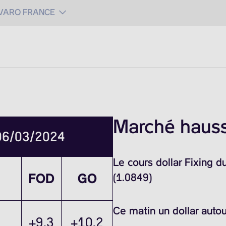
 VARO FRANCE
Marché haussi
 06/03/2024
Le cours dollar Fixing 
FOD
GO
(1.0849)
Ce matin un dollar auto
+9.3
+10.2