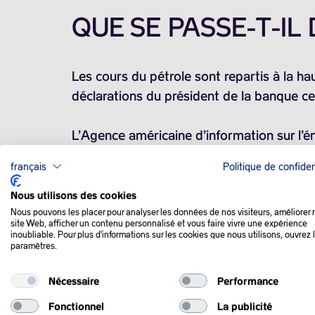
QUE SE PASSE-T-IL
Les cours du pétrole sont repartis à la h
déclarations du président de la banque ce
L’Agence américaine d’information sur l’é
1,4 million de barils, alors que les analyst
français
Politique de confiden
Cette moindre progression est en grande pa
Nous utilisons des cookies
est passé de 81,5% à 84,9%.
Nous pouvons les placer pour analyser les données de nos visiteurs, améliorer 
site Web, afficher un contenu personnalisé et vous faire vivre une expérience
inoubliable. Pour plus d'informations sur les cookies que nous utilisons, ouvrez 
paramètres.
Ce redémarrage correspond à la fin de la sai
Nécessaire
Performance
Le bond de la consommation d’essence et l
Fonctionnel
La publicité
ce carburant.