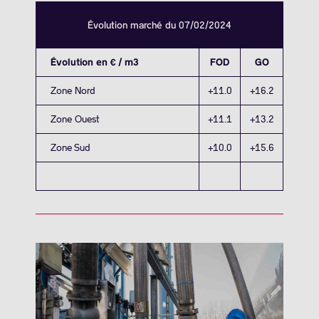
Évolution marché du 07/02/2024
Évolution en € / m3
FOD
GO
Zone Nord
+11.0
+16.2
Zone Ouest
+11.1
+13.2
Zone Sud
+10.0
+15.6