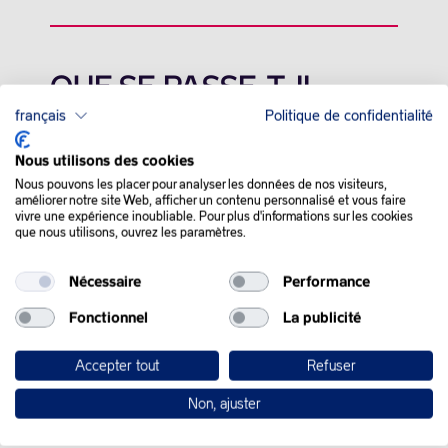
QUE SE PASSE-T-IL
français
Politique de confidentialité
DANS LE MONDE :
Nous utilisons des cookies
Les cours du pétrole ont fini en légère progression, mercredi, sur
Nous pouvons les placer pour analyser les données de nos visiteurs,
un marché qui ne constate pas d’amélioration de la situation
améliorer notre site Web, afficher un contenu personnalisé et vous faire
vivre une expérience inoubliable. Pour plus d'informations sur les cookies
au Moyen-Orient, malgré les pourparlers pour aboutir à une
que nous utilisons, ouvrez les paramètres.
trêve à Gaza.
Faute d’avancée majeure, les prix de l’or noir montent une
Nécessaire
Performance
marche à chaque séance.
Fonctionnel
La publicité
La progression des cours a été quelque peu entravée, mercredi,
par la publication du rapport hebdomadaire sur les stocks
Accepter tout
Refuser
américains.
Non, ajuster
Une augmentation significative des stocks témoigne souvent
d’une moindre demande et pèse sur les prix.