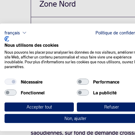
Zone Nord
Zone Ouest
français
Politique de confiden
Nous utilisons des cookies
Nous pouvons les placer pour analyser les données de nos visiteurs, améliorer 
Zone Sud
site Web, afficher un contenu personnalisé et vous faire vivre une expérience
inoubliable. Pour plus d'informations sur les cookies que nous utilisons, ouvrez 
paramètres.
Nécessaire
Performance
Fonctionnel
La publicité
QUE SE PASSE-T-IL
Accepter tout
Refuser
Non, ajuster
Les cours du pétrole ont enregistré lundi
saoudiennes, sur fond de demande croiss