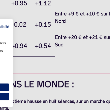
+0.95
+1.12
Entre +9 € et +10 € sur 
Nord
-0.02
+0.15
tialité
Entre +20 € et +21 € sur
notre
Sud
+0.94
+0.54
les
 DANS LE MONDE :
 leur septième hausse en huit séances, sur un marché q
ante.