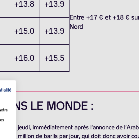
+13.8
+13.9
Entre +17 € et +18 € sur
Nord
+15.0
+13.9
+16.0
+15.5
tialité
 DANS LE MONDE :
notre
les
 hausse jeudi, immédiatement après l’annonce de l’Ara
 d’un million de barils par jour, qui doit donc avoir co