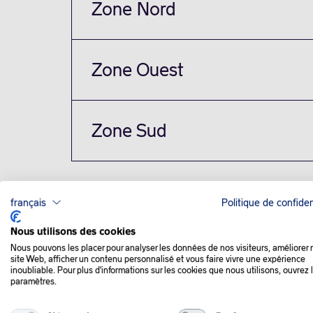
Zone Nord
Zone Ouest
Zone Sud
français
Politique de confiden
QUE SE PASSE-T-IL
Nous utilisons des cookies
Nous pouvons les placer pour analyser les données de nos visiteurs, améliorer 
site Web, afficher un contenu personnalisé et vous faire vivre une expérience
inoubliable. Pour plus d'informations sur les cookies que nous utilisons, ouvrez 
paramètres.
Les cours du brut sont repartis en petite
de la réduction de sa production de pétrole