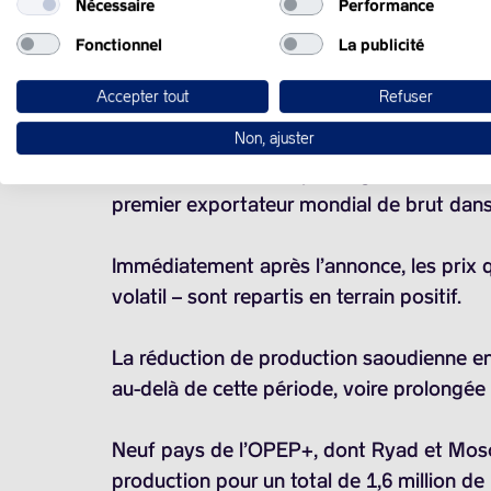
Nécessaire
Performance
Fonctionnel
La publicité
Le brent de la mer du Nord, pour livraison
Accepter tout
Refuser
Son équivalent américain, le baril de West
Non, ajuster
L’Arabie saoudite va prolonger d’un mois l
premier exportateur mondial de brut da
Immédiatement après l’annonce, les prix qu
volatil – sont repartis en terrain positif.
La réduction de production saoudienne en
au-delà de cette période, voire prolongée
Neuf pays de l’OPEP+, dont Ryad et Mosco
production pour un total de 1,6 million de 