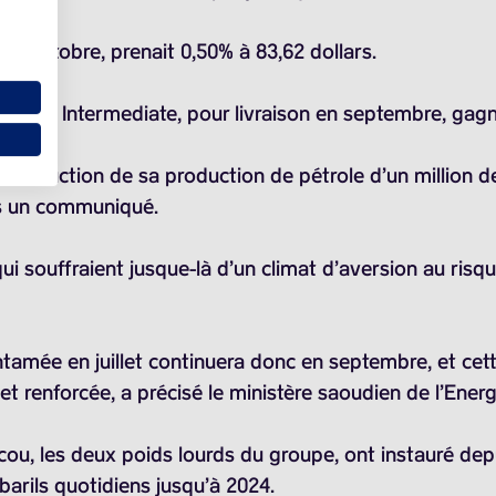
 en octobre, prenait 0,50% à 83,62 dollars.
 Texas Intermediate, pour livraison en septembre, gagn
a réduction de sa production de pétrole d’un million de 
ns un communiqué.
i souffraient jusque-là d’un climat d’aversion au risqu
tamée en juillet continuera donc en septembre, et cet
 et renforcée, a précisé le ministère saoudien de l’En
u, les deux poids lourds du groupe, ont instauré dep
barils quotidiens jusqu’à 2024.