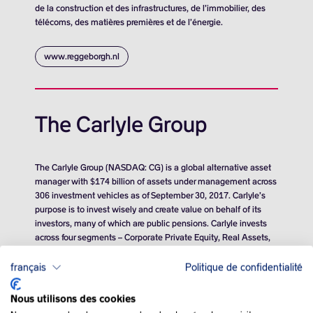
de la construction et des infrastructures, de l’immobilier, des
télécoms, des matières premières et de l’énergie.
www.reggeborgh.nl
The Carlyle Group
The Carlyle Group (NASDAQ: CG) is a global alternative asset
manager with $174 billion of assets under management across
306 investment vehicles as of September 30, 2017. Carlyle’s
purpose is to invest wisely and create value on behalf of its
investors, many of which are public pensions. Carlyle invests
across four segments – Corporate Private Equity, Real Assets,
Global Market Strategies and Investment Solutions – in Africa,
Asia, Australia, Europe, the Middle East, North America and
français
Politique de confidentialité
South America. Carlyle has expertise in various industries,
including: aerospace, defence and government services,
Nous utilisons des cookies
consumer and retail, energy and power, financial services,