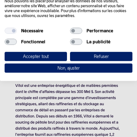
Nous pouvons les placer pour analyser les données de nos visiteurs,
healthcare, industrial, infrastructure, real estate, technology
améliorer notre site Web, afficher un contenu personnalisé et vous faire
and business services, telecommunications and media and
vivre une expérience inoubliable. Pour plus d'informations sur les cookies
que nous utilisons, ouvrez les paramètres.
transportation. The Carlyle Group employs more than 1,550
people in 31 offices across six continents.
Nécessaire
Performance
www.carlyle.com
Fonctionnel
La publicité
Accepter tout
Refuser
Vitol
Non, ajuster
Vitol est une entreprise énergétique et de matières premières
dont le chiffre d’affaires dépasse les 300 Mrd $. Son activité
principale est complétée par une gamme d’investissements
stratégiques, allant des raffineries et du stockage au
commerce de détail en passant par les entreprises de
distribution. Depuis ses débuts en 1966, Vitol a demarré le
sourcing de pétrole brut pour des raffineries européennes et a
distribué des produits raffinés à travers le monde. Aujourd’hui,
l’entreprise fournit aux raffineries européennes quelque 1,2