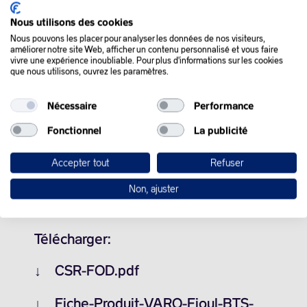
Nous utilisons des cookies
– Grand froid toute l’année
Nous pouvons les placer pour analyser les données de nos visiteurs,
– Qualité Supérieure
améliorer notre site Web, afficher un contenu personnalisé et vous faire
– Protection des chaudières
vivre une expérience inoubliable. Pour plus d'informations sur les cookies
que nous utilisons, ouvrez les paramètres.
Spécifications du produit :
Nécessaire
Performance
Avantages
Toute l’année
Fonctionnel
La publicité
Point de trouble
– 5°*
Accepter tout
Refuser
Température Limite
– 24°*
de Filtrabilité
Non, ajuster
*valeur moyenne en fonction de la qualité du Fioul
Télécharger:
↓
CSR-FOD.pdf
↓
Fiche-Produit-VARO-Fioul-BTS-