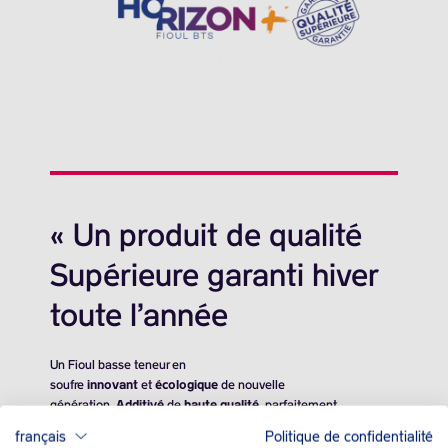
« Un produit de qualité
Supérieure garanti hiver
toute l’année
Un Fioul basse teneur en
soufre
innovant
et
écologique
de nouvelle
génération.
Additivé
de
haute qualité
, parfaitement
compatible avec tous types de chaudières et qui
respecte
français
Politique de confidentialité
l’environnement.